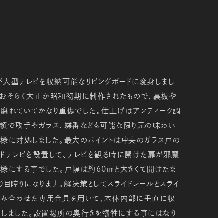
が大型テレビを収納可能なリビングボードに変身しまし
はおそらく大正か昭和初期に制作されたもので、裏板や
腐れていてかなり重傷でした。仕上げはアンティーク調
依頼で取手やガラス、蝶番なども可能な限り元の味わい
様に対処しました。最大のポイントは中央のガラス戸の
ドテレビを設置して、テレビを観る時に開けた扉が邪魔
様にする事でした。戸幅は約60㎝と大きくて開けたま
り目障りになります。解決策としてスライドレールとスライ
組み合わせた専用金具を用いて、本体内部に垂直に収
にしました。設置場所の奥行きを犠牲にする事にはなり