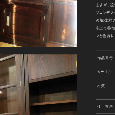
ますが、
ソコンデス
の解体材
も全て谷地
ンと色調
作品番号
カテゴリー
材質
仕上方法