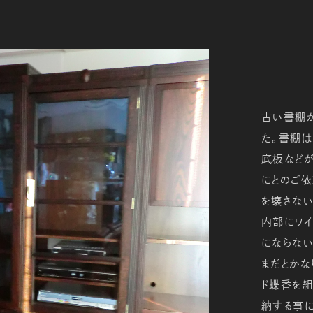
古い書棚
た。書棚
底板などが
にとのご
を壊さない
内部にワイ
にならない
まだとかな
ド蝶番を
納する事