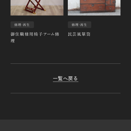
修理・再生
修理・再生
御住職様用椅子アーム修
民芸風箪笥
理
一覧へ戻る