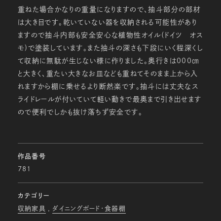
重ねた場合かなりの重量になりますので、抽斗部分の部材
は大き目です。乾いていない器を収納される可能性があり
ますので抽斗内部も安全安心な植物性オイル(ドイツ オス
モ)で塗装しています。また抽斗の深さも下段にいく程深くし
て収納に無駄が生じない様に作りました。奥行きは000㎝
と大きく、重たい大きなお皿なども重ねてそのまま上から入
れますから棚に乗せるより断然楽です。抽斗には丈夫なス
ライドレールが付いていて軽い動きで最奥まで引き出せます
ので便利でしかも抜け落ちず安全です。
作品番号
781
カテゴリー
収納家具
ダイニングボード・食器棚