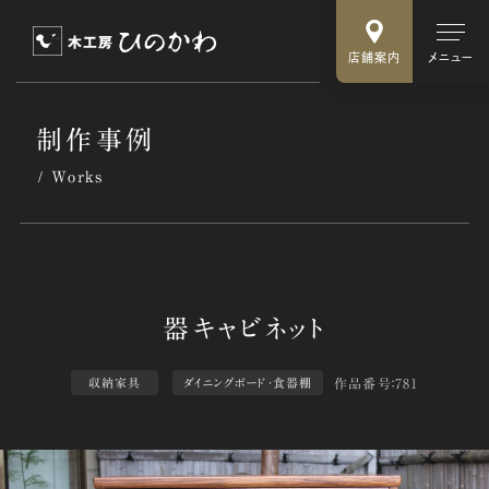
店舗案内
メニュー
制作事例
Works
作品番号：781
収納家具
ダイニングボード・食器棚