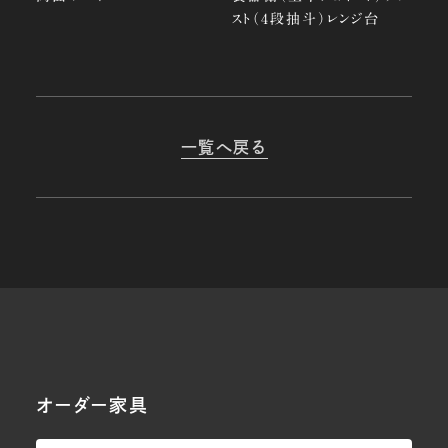
スト（4段抽斗）レンジ台
一覧へ戻る
オーダー家具