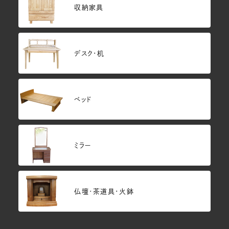
収納家具
デスク・机
ベッド
ミラー
仏壇･茶道具・火鉢