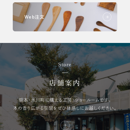
Web注文
Store
店舗案内
熊本・氷川町に構える
工房・ショールームです。
木の香り広がる空間を
ぜひ体感しにお越しください。