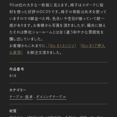
90㎝位の大きな一枚板に見えます。椅子はスポークに桜
材を使った好評のＤＣ05です。椅子の背板は共木を使って
いますので4脚並べた時、色合いや杢目が揃っていて統一
感があります。お客様から写真を頂きましたが、陽光に映え
たそれは弊社ショールームとは全く違う和やかな雰囲気を
醸し出していました。
お客様からこれまでに、
[No,816ソファ]
[No,817押入
れ箪笥]
を御注文頂きました。
作品番号
818
カテゴリー
テーブル・座卓
ダイニングテーブル
材質