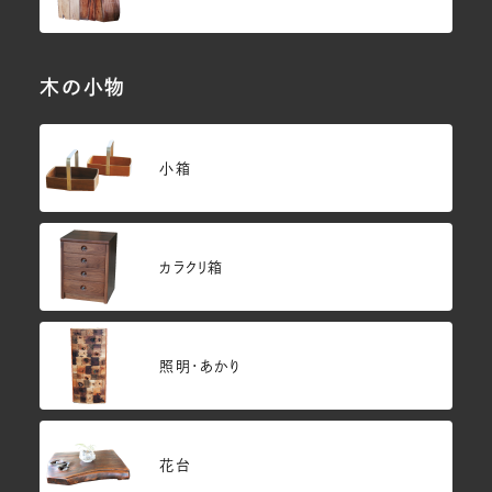
木の小物
小箱
カラクリ箱
照明・あかり
花台