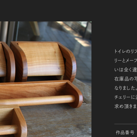
トイレのリ
リーとメー
いは全く違
在庫品の
なりました
チェリーに
求め頂きま
作品番号