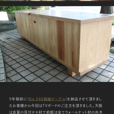
5年程前に
[No,346姉妹テーブル]
を納品させて頂きまし
たお客様から今回はＴＶボードのご注文を頂きました。天板
は良質の耳付タモ材で前板は全てウォールナット材の共木