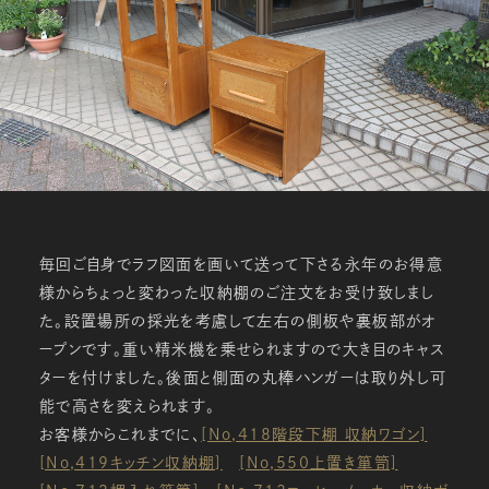
毎回ご自身でラフ図面を画いて送って下さる永年のお得意
様からちょっと変わった収納棚のご注文をお受け致しまし
た。設置場所の採光を考慮して左右の側板や裏板部がオ
ープンです。重い精米機を乗せられますので大き目のキャス
ターを付けました。後面と側面の丸棒ハンガーは取り外し可
能で高さを変えられます。
お客様からこれまでに、
[No,418階段下棚 収納ワゴン]
[No,419キッチン収納棚]
[No,550上置き箪笥]