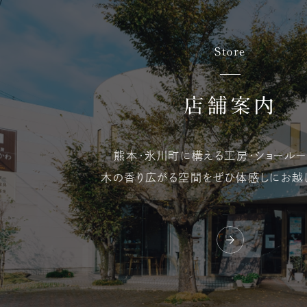
Store
店舗案内
熊本・氷川町に構える
工房・ショールー
木の香り広がる空間を
ぜひ体感しにお越