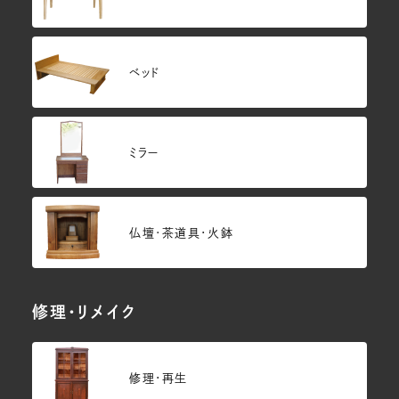
ベッド
ミラー
仏壇･茶道具・火鉢
修理・リメイク
修理・再生