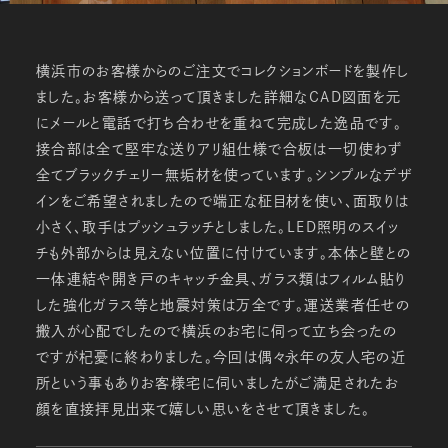
横浜市のお客様からのご注文でコレクションボードを製作し
ました。お客様から送って頂きました詳細なCAD図面を元
にメールと電話で打ち合わせを重ねて完成した逸品です。
接合部は全て堅牢な送りアリ組仕様で合板は一切使わず
全てブラックチェリー無垢材を使っています。シンプルなデザ
インをご希望されましたので端正な柾目材を使い、面取りは
小さく、取手はプッシュラッチとしました。LED照明のスイッ
チも外部からは見えない位置に付けています。本体と壁との
一体連結や開き戸のキャッチ金具、ガラス類はフィルム貼り
した強化ガラス等と地震対策は万全です。運送業者任せの
搬入が心配でしたので横浜のお宅に伺って立ち会ったの
ですが杞憂に終わりました。今回は偶々永年の友人宅の近
所という事もありお客様宅に伺いましたがご満足されたお
顔を直接拝見出来て嬉しい思いをさせて頂きました。