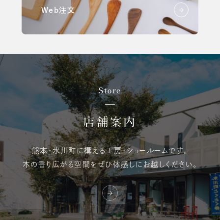
Web注文
Store
店舗案内
熊本・氷川町に構える
工房・ショールームです。
木の香り広がる空間を
ぜひ体感しにお越しください。