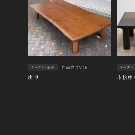
作品番号：746
テーブル・座卓
テーブル
座卓
市松座