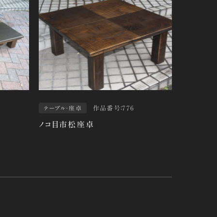
作品番号：776
テーブル・座卓
ノコ目市松座卓