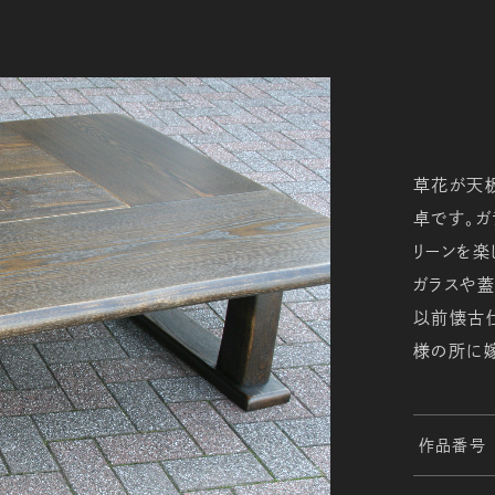
草花が天
卓です。ガ
リーンを楽
ガラスや
以前懐古
様の所に嫁
作品番号