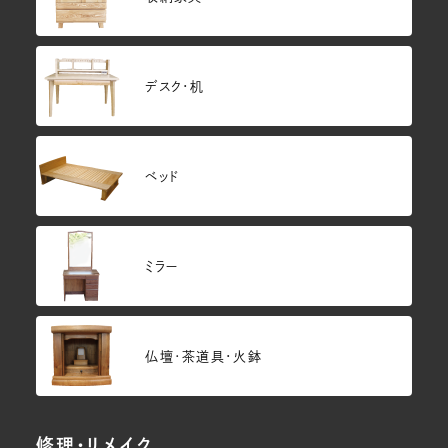
デスク・机
ベッド
ミラー
仏壇･茶道具・火鉢
修理・リメイク