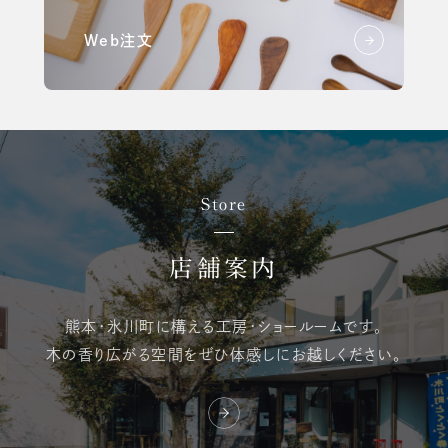
Web注文
Store
店舗案内
熊本・氷川町に構える
工房・ショールームです。
木の香り広がる空間を
ぜひ体感しにお越しください。