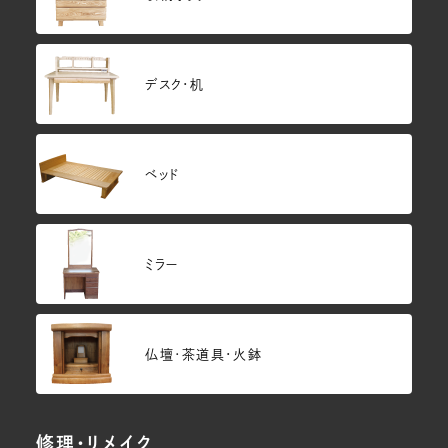
デスク・机
ベッド
ミラー
仏壇･茶道具・火鉢
修理・リメイク