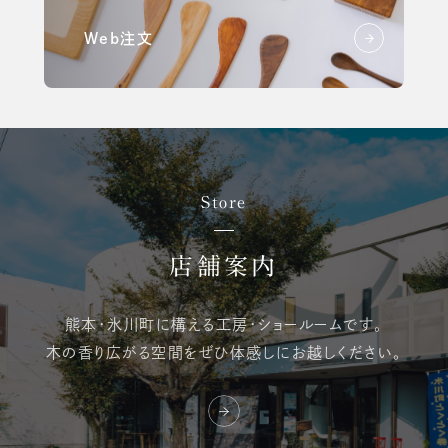
Web注文
Store
店舗案内
熊本・氷川町に構える
工房・ショールームです。
木の香り広がる空間を
ぜひ体感しにお越しください。