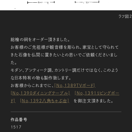
ラフ図2
総檜の祠をオーダー頂きました。
お客様のご先祖様が観音様を彫られ、家宝として守られて
きた石像を仏間に置きたいとの思いでご依頼くださいまし
た。
モダン、アンティーク調、カントリー調だけではなく、このよう
な日本特有の物も製作致します。
お客様からこれまでに、
[No,1389TVボード]
[No,1390ダイニングテーブル]
[No,1391リビングボー
ド]
[No,1392八角ちゃぶ台]
を御注文頂きました。
作品番号
1517