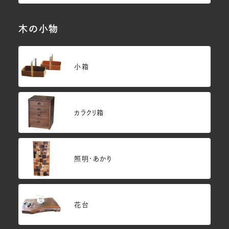
木の小物
小箱
カラクリ箱
照明・あかり
花台