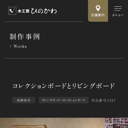
店舗案内
メニュー
制作事例
Works
作品番号：1347
収納家具
リビングボード・コレクションボード