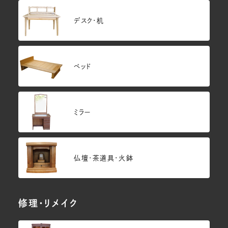
デスク・机
ベッド
ミラー
仏壇･茶道具・火鉢
修理・リメイク