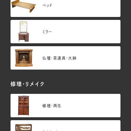
ベッド
ミラー
仏壇･茶道具・火鉢
修理・リメイク
修理・再生