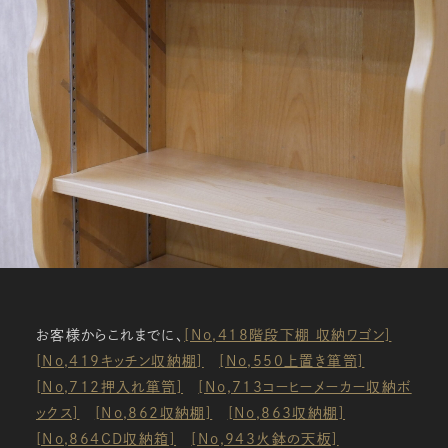
お客様からこれまでに、
[No,418階段下棚 収納ワゴン]
[No,419キッチン収納棚]
[No,550上置き箪笥]
[No,712押入れ箪笥]
[No,713コーヒーメーカー収納ボ
ックス]
[No,862収納棚]
[No,863収納棚]
[No,864CD収納箱]
[No,943火鉢の天板]