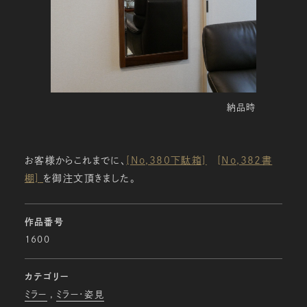
納品時
お客様からこれまでに、
[No,380下駄箱]
[No,382書
棚]
を御注文頂きました。
作品番号
1600
カテゴリー
ミラー
ミラー・姿見