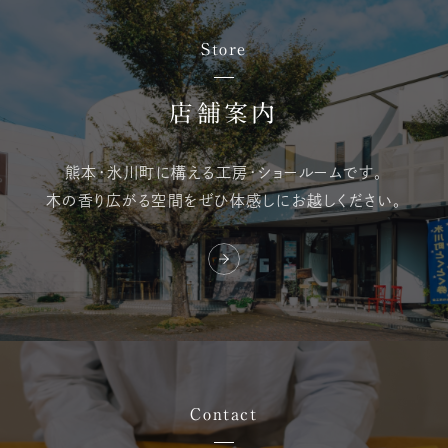
Store
店舗案内
熊本・氷川町に構える
工房・ショールームです。
木の香り広がる空間を
ぜひ体感しにお越しください。
Contact