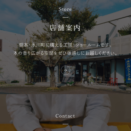
Store
店舗案内
熊本・氷川町に構える
工房・ショールームです。
木の香り広がる空間を
ぜひ体感しにお越しください。
Contact