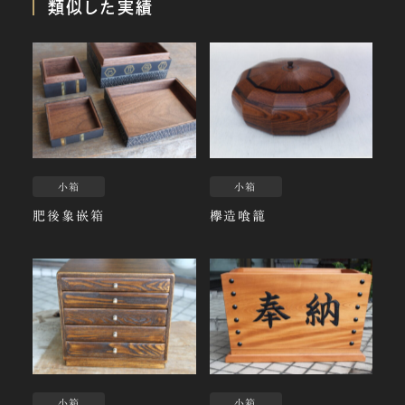
類似した実績
小箱
小箱
肥後象嵌箱
欅造喰籠
小箱
小箱