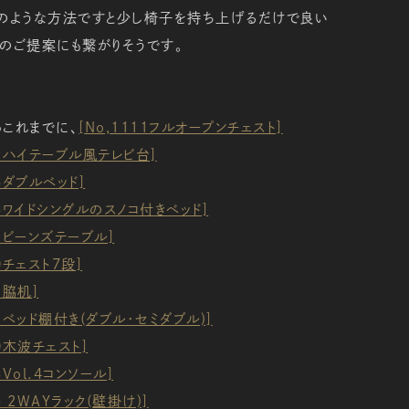
このような方法ですと少し椅子を持ち上げるだけで良い
のご提案にも繋がりそうです。
これまでに、
[No,1111フルオープンチェスト]
12ハイテーブル風テレビ台]
13ダブルベッド]
58ワイドシングルのスノコ付きベッド]
31ビーンズテーブル]
80チェスト7段]
1脇机]
11ベッド棚付き(ダブル・セミダブル)]
00木波チェスト]
8Vol.4コンソール]
65 2WAYラック(壁掛け)]