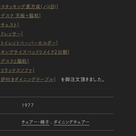
90スタッキング長方盆(ノコ目)]
79デスク 天板＋脇机]
0チェスト]
26ドレッサー]
50トイレットペーパーホルダー]
64キングサイズベッドリメイク2分割]
74デスクと脇机]
75リラックスソファ]
76炉付きダイニングテーブル]
を御注文頂きました。
1977
チェアー・椅子
ダイニングチェアー