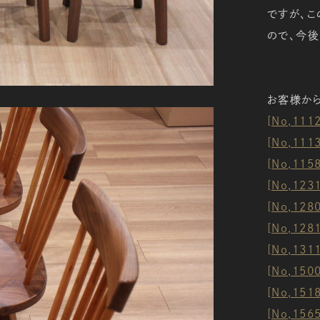
ですが、
ので、今後
お客様から
[No,11
[No,11
[No,11
[No,12
[No,12
[No,128
[No,13
[No,15
[No,151
[No,15