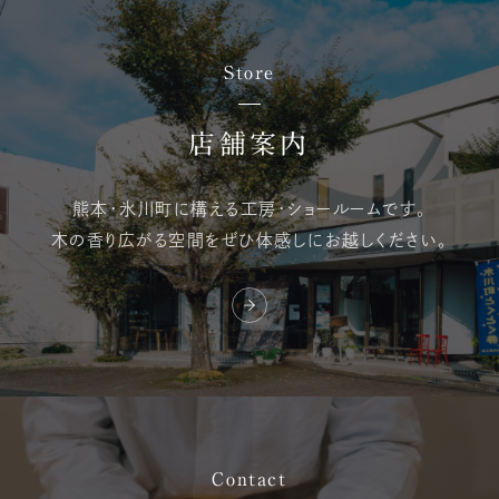
Store
店舗案内
熊本・氷川町に構える
工房・ショールームです。
木の香り広がる空間を
ぜひ体感しにお越しください。
Contact