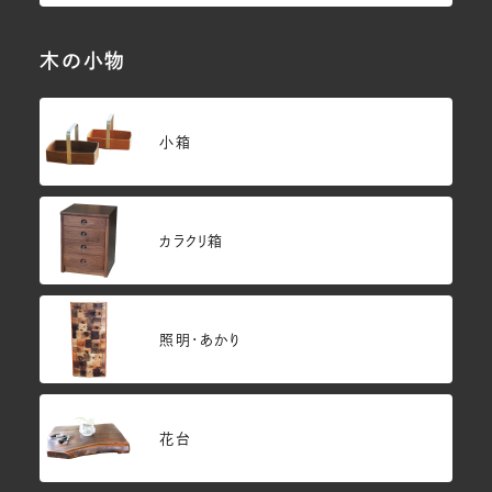
木の小物
小箱
カラクリ箱
照明・あかり
花台