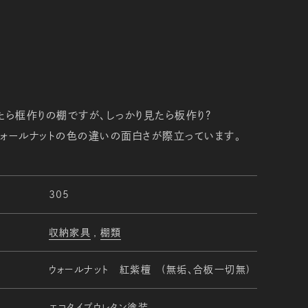
たら框作りの棚ですが、しっかり見たら板作り？
ォールナットの色の違いの面白さが際立っています。
305
収納家具
棚類
ウォールナット 紅紫檀 (無垢、合板一切無)
エコタイプウレタン塗装