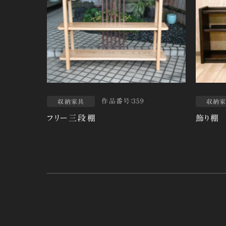
作品番号：359
収納家具
収納
フリー三段棚
飾り棚