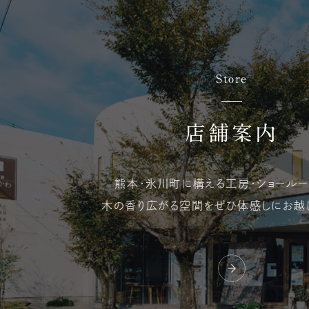
Store
店舗案内
熊本・氷川町に構える
工房・ショールー
木の香り広がる空間を
ぜひ体感しにお越