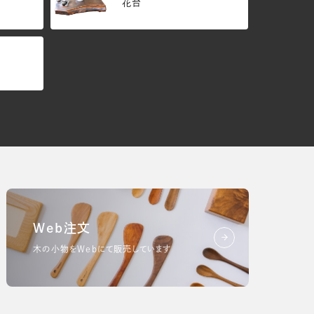
花台
Web注文
木の小物をWebにて販売しています