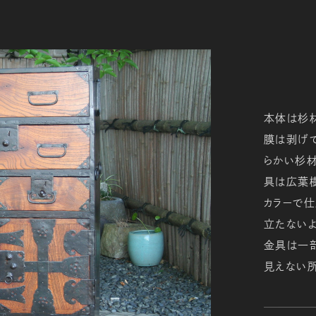
本体は杉
膜は剥げ
らかい杉材
具は広葉樹
カラーで仕
立たないよ
金具は一部
見えない所