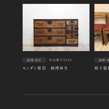
作品番号：2104
修理・再生
修理・
センダン箪笥 修理再生
椅子張