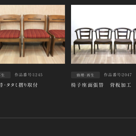
作品番号：1245
作品番号：2047
再生
修理・再生
替・タタミ摺り取付
椅子座面張替 背板加工