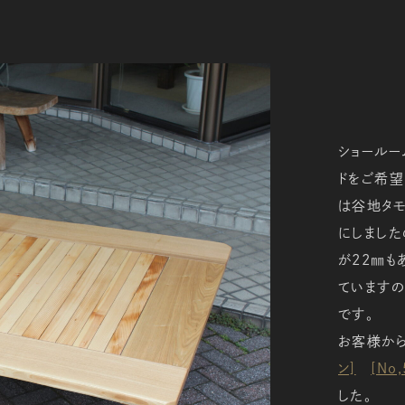
ショールー
ドをご希望
は谷地タモ
にしました
が22㎜も
ていますの
です。
お客様から
ン]
[No
した。