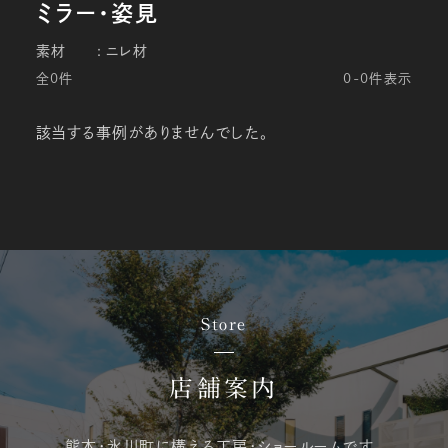
素材
ニレ材
全0件
0-0件表示
該当する事例がありませんでした。
Store
店舗案内
熊本・氷川町に構える
工房・ショールームです。