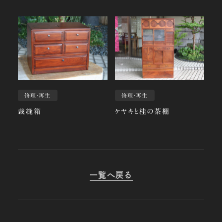
修理・再生
修理・再生
裁縫箱
ケヤキと桂の茶棚
一覧へ戻る