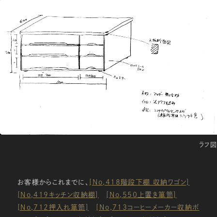
ラフ図
お客様からこれまでに、
[No,418階段下棚 収納ワゴン]
[No,419キッチン収納棚]
[No,550上置き箪笥]
[No,712押入れ箪笥]
[No,713コーヒーメーカー収納ボ