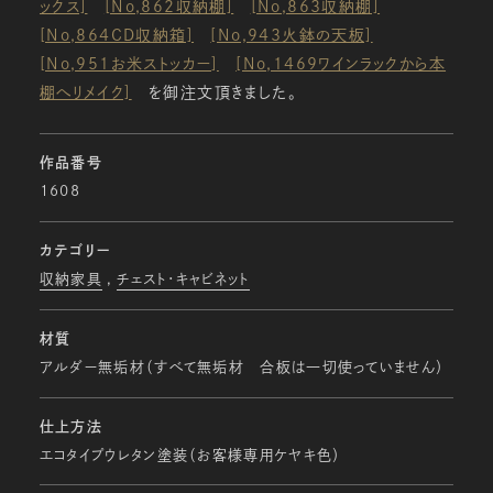
ックス]
[No,862収納棚]
[No,863収納棚]
[No,864CD収納箱]
[No,943火鉢の天板]
[No,951お米ストッカー]
[No,1469ワインラックから本
棚へリメイク]
を御注文頂きました。
作品番号
1608
カテゴリー
収納家具
チェスト・キャビネット
材質
アルダー無垢材（すべて無垢材 合板は一切使っていません）
仕上方法
エコタイプウレタン塗装（お客様専用ケヤキ色）