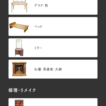
デスク・机
ベッド
ミラー
仏壇･茶道具・火鉢
修理・リメイク