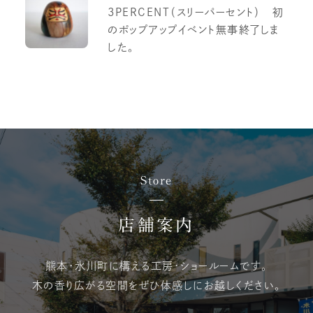
3PERCENT（スリーパーセント） 初
のポップアップイベント無事終了しま
した。
Store
店舗案内
熊本・氷川町に構える
工房・ショールームです。
木の香り広がる空間を
ぜひ体感しにお越しください。