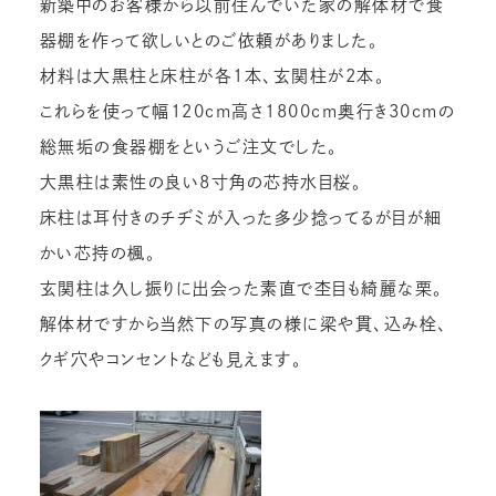
新築中のお客様から以前住んでいた家の解体材で食
器棚を作って欲しいとのご依頼がありました。
材料は大黒柱と床柱が各1本、玄関柱が2本。
これらを使って幅120ｃｍ高さ1800ｃｍ奥行き30ｃｍの
総無垢の食器棚をというご注文でした。
大黒柱は素性の良い8寸角の芯持水目桜。
床柱は耳付きのチヂミが入った多少捻ってるが目が細
かい芯持の楓。
玄関柱は久し振りに出会った素直で杢目も綺麗な栗。
解体材ですから当然下の写真の様に梁や貫、込み栓、
クギ穴やコンセントなども見えます。