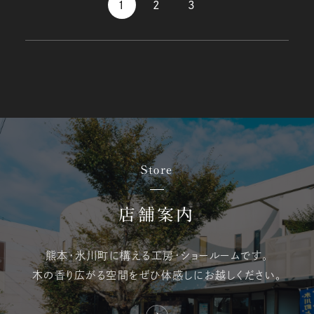
1
2
3
Store
店舗案内
熊本・氷川町に構える
工房・ショールームです。
木の香り広がる空間を
ぜひ体感しにお越しください。