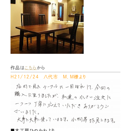
作品は
こちら
から
H２１/１２/２４ 八代市 M．M様より
■木工房ひのかわより