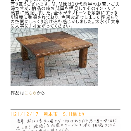
有り難うございます。M．M様は20代前半のお若いご夫
婦ですが、納品の時お部屋を拝見してそのインテリア
感覚に感服しました。全体がモノトーンを基調にすっき
り綺麗に整頓されており、今回お届けしました座卓もそ
の空間にしっくり溶け込む感じがしました。末永く『大事
に大事に』可愛がってください。
作品は
こちら
から
H２１/１２/１７ 熊本市 S．H様より