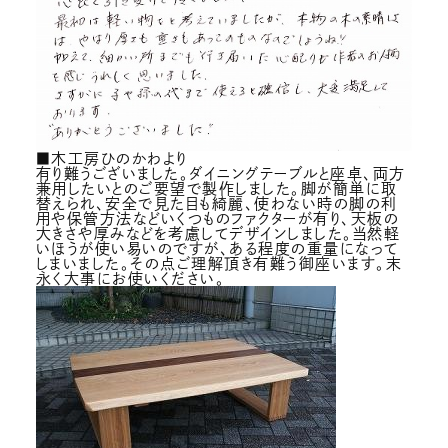
■木工房ひのかわより
有り難うございました。ダイニングテーブルと座卓、両方
兼用したいとのご要望で製作しました。脚が簡単に取
替えられ、安全で見た目も綺麗、使わない時の脚の利
用や保管方法などいくつものファクターが有り、天板の
大きさや厚みなどを考慮してデザインしました。当然軽
いほうが使い易いのですが、ある程度の重量になって
しまいました。その点ご理解頂き有難う御座います。末
永く大事にお使いください。