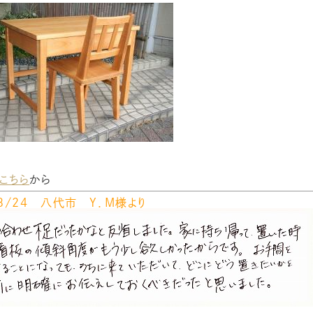
こちら
から
/８/２４ 八代市 Y．M様より