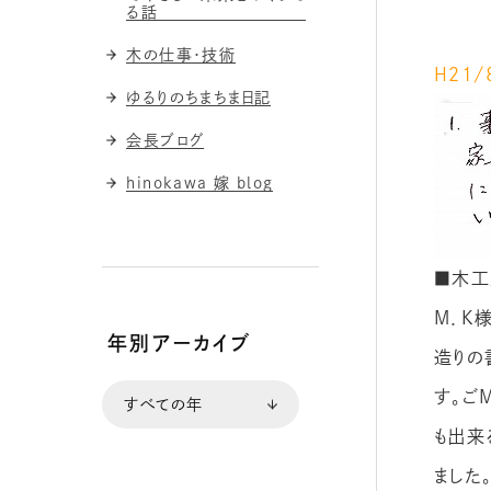
る話
木の仕事・技術
H２１
ゆるりのちまちま日記
会長ブログ
hinokawa 嫁 blog
■木工
M．K
年別アーカイブ
造りの
す。ご
も出来
ました