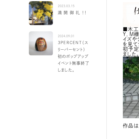
2023.03.15
満 開 御 礼 ！！
■木工
Y．M
2024.09.01
イズや
3PERCENT（ス
を見て
初予定
リーパーセント）
ました
初のポップアップ
イベント無事終了
しました。
作品は