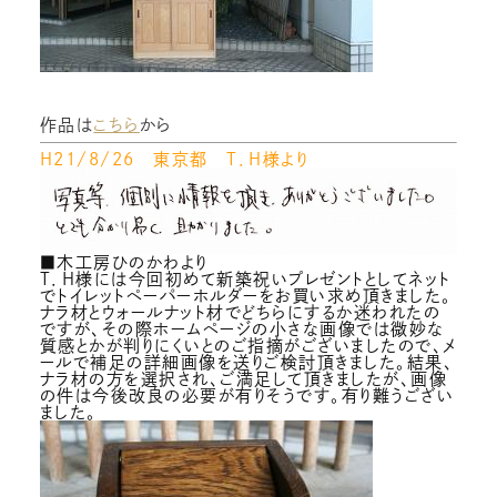
作品は
こちら
から
H２１/８/２６ 東京都 T．H様より
■木工房ひのかわより
T．H様には今回初めて新築祝いプレゼントとしてネット
でトイレットペーパーホルダーをお買い求め頂きました。
ナラ材とウォールナット材でどちらにするか迷われたの
ですが、その際ホームページの小さな画像では微妙な
質感とかが判りにくいとのご指摘がございましたので、メ
ールで補足の詳細画像を送りご検討頂きました。結果、
ナラ材の方を選択され、ご満足して頂きましたが、画像
の件は今後改良の必要が有りそうです。有り難うござい
ました。