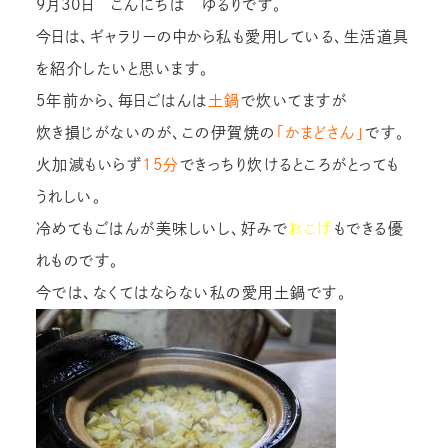
9月30日 こんにちは ゆるりです。
今日は、ギャラリーの中から私も愛用している、生活道具
を紹介したいと思います。
5年前から、毎日ごはんは
土鍋
で炊いてますが
炊き損じがないのが、この伊賀焼の
「かまどさん」
です。
火加減もいらず
15分
できっちり炊けるところがとっても
うれしい。
冷めてもごはんが美味しいし、好みで
おこげ
もできる優
れものです。
今では、なくてはならない私の愛用土鍋です。