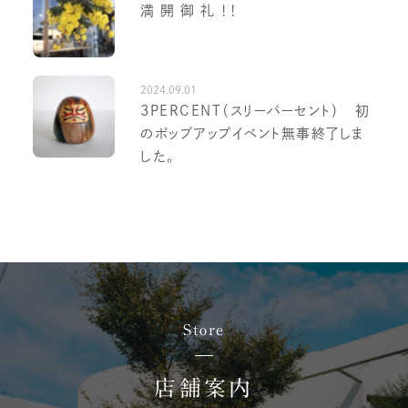
満 開 御 礼 ！！
2024.09.01
3PERCENT（スリーパーセント） 初
のポップアップイベント無事終了しま
した。
Store
店舗案内