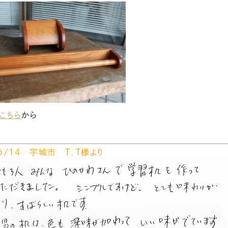
こちら
から
/６/１４ 宇城市 Ｔ．Ｔ様より