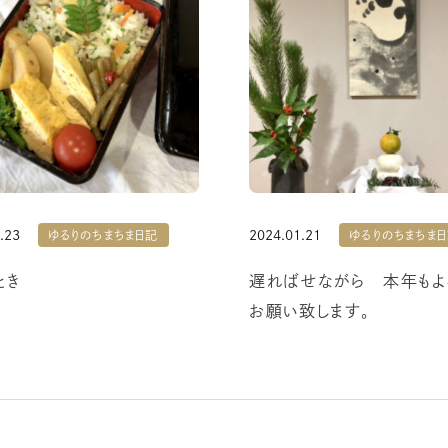
.23
2024.01.21
ゆるりのちまちま日記
ゆるりのちまちま
とき
遅ればせながら 本年もよ
お願い致します。