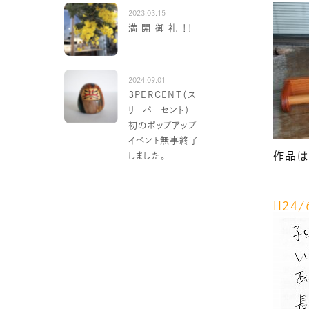
2023.03.15
満 開 御 礼 ！！
2024.09.01
3PERCENT（ス
リーパーセント）
初のポップアップ
イベント無事終了
作品は
しました。
Ｈ２４