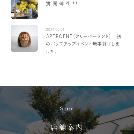
満 開 御 礼 ！！
2024.09.01
3PERCENT（スリーパーセント） 初
のポップアップイベント無事終了しま
した。
Store
店舗案内